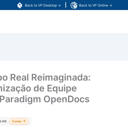
|
Back to VP Desktop →
Back to VP Online →
o Real Reimaginada:
nização de Equipe
l Paradigm OpenDocs
LINE
Combo