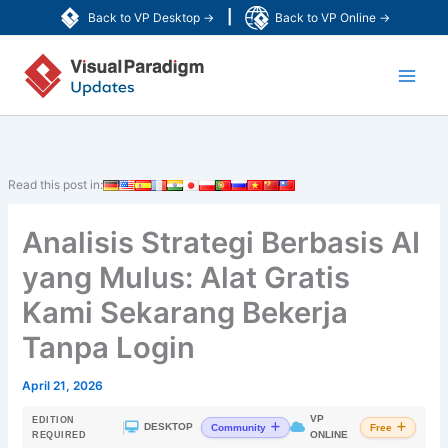
Lewati
|
Back to VP Desktop →
Back to VP Online →
ke
Main
konten
Men
Read this post in:
Analisis Strategi Berbasis AI
yang Mulus: Alat Gratis
Kami Sekarang Bekerja
Tanpa Login
April 21, 2026
VP
EDITION
|
DESKTOP
Community
Free
ONLINE
REQUIRED