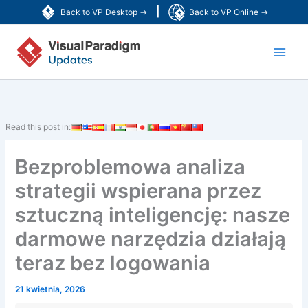
Przejdź
|
Back to VP Desktop →
Back to VP Online →
do
Main
treści
Men
Read this post in:
Bezproblemowa analiza
strategii wspierana przez
sztuczną inteligencję: nasze
darmowe narzędzia działają
teraz bez logowania
21 kwietnia, 2026