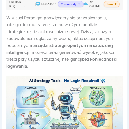
VP
EDITION
|
DESKTOP
Community
Free
ONLINE
REQUIRED
W Visual Paradigm poświęcamy się przyspieszaniu,
inteligentnemu i łatwiejszemu w użyciu analizie
strategicznej działalności biznesowej. Dzisiaj z dużym
zadowoleniem ogłaszamy ważną aktualizację naszych
popularnych
narzędzi strategii opartych na sztucznej
inteligencji
: możesz teraz generować wysokiej jakości
treści przy użyciu sztucznej inteligencji
bez konieczności
logowania
.