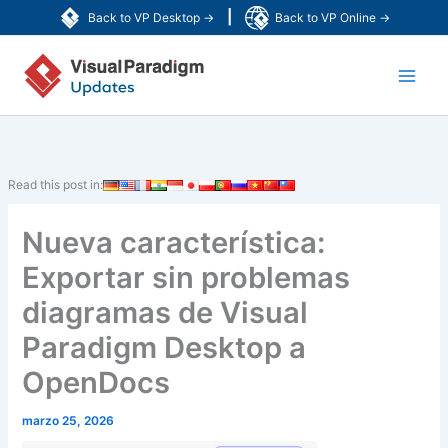
Ir
|
Back to VP Desktop →
Back to VP Online →
al
Main
contenido
Men
Read this post in:
Nueva característica:
Exportar sin problemas
diagramas de Visual
Paradigm Desktop a
OpenDocs
marzo 25, 2026