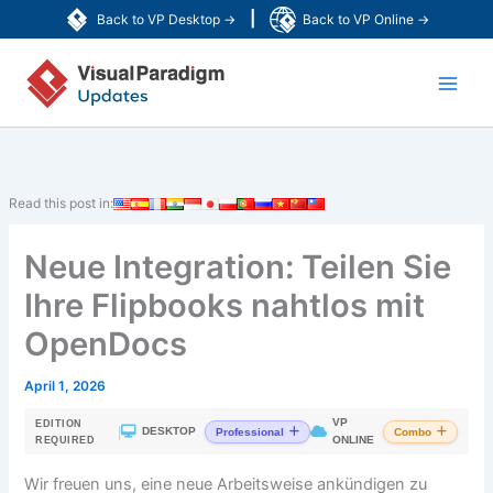
Zum
|
Back to VP Desktop →
Back to VP Online →
Inhalt
Main
springen
Men
Read this post in:
Neue Integration: Teilen Sie
Ihre Flipbooks nahtlos mit
OpenDocs
April 1, 2026
VP
EDITION
|
DESKTOP
Professional
Combo
ONLINE
REQUIRED
Wir freuen uns, eine neue Arbeitsweise ankündigen zu