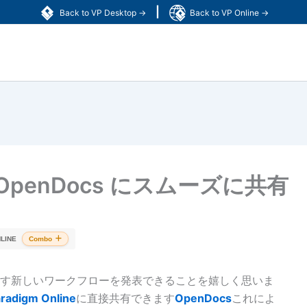
|
Back to VP Desktop →
Back to VP Online →
を OpenDocs にスムーズに共有
LINE
Combo
す新しいワークフローを発表できることを嬉しく思いま
aradigm Online
に直接共有できます
OpenDocs
これによ