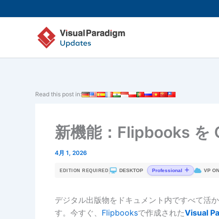
内
容
を
ス
キ
ッ
プ
Read this post in:
新機能：Flipbooks 
4月 1, 2026
|
DESKTOP
VP ON
Professional
EDITION REQUIRED
デジタル出版物をドキュメント内ですべて活か
す。今すぐ、
Flipbooks
で作成された
Visual P