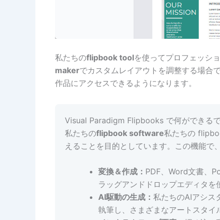
私たちの
flipbook tool
を使ってプロフェッシ
maker
でカスタムレイアウトを調整する場合
作品にアクセスできるようになります。
Visual Paradigm Flipbooks で何がで
私たちの
flipbook software
私たちの flip
えることを目的としています。この機能で
変換＆作成：
PDF、Word文書、P
ラッグアンドドロップエディタを使っ
AI駆動の生成：
私たちのAIアシ
執筆し、さまざまなアートスタイ