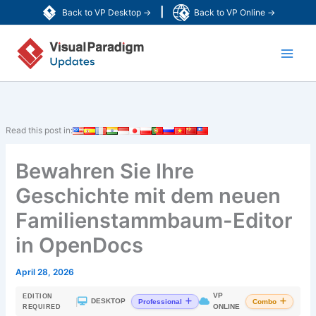
Zum
|
Back to VP Desktop →
Back to VP Online →
Inhalt
Main
springen
Men
Read this post in:
Bewahren Sie Ihre
Geschichte mit dem neuen
Familienstammbaum-Editor
in OpenDocs
April 28, 2026
VP
EDITION
|
DESKTOP
Professional
Combo
ONLINE
REQUIRED