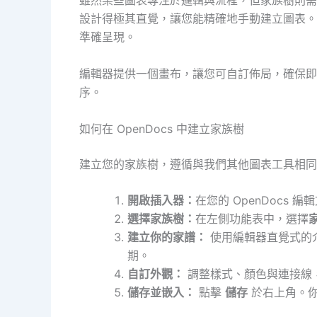
雖然某些圖表專注於邏輯與流程，但家族樹則需要
設計得極其直覺，讓您能精確地手動建立圖表。
準確呈現。
編輯器提供一個畫布，讓您可自訂佈局，確保即
序。
如何在 OpenDocs 中建立家族樹
建立您的家族樹，遵循與我們其他圖表工具相同
開啟插入器：
在您的 OpenDocs
選擇家族樹：
在左側功能表中，選擇
建立你的家譜：
使用編輯器直覺式的
期。
自訂外觀：
調整樣式、顏色與連接線
儲存並嵌入：
點擊
儲存
於右上角。你的