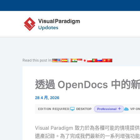
跳
至
主
要
內
容
Read this post in:
透過 OpenDocs 
28 4 月, 2026
|
DESKTOP
VP ON
Professional
EDITION REQUIRED
Visual Paradigm 致力於為各種可能
遺產記錄。為了完成我們最新的一系列增強功能