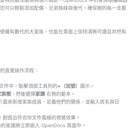
特別關注關係與個人細節。OpenDocs 中的家族樹編輯器
您可以輕鬆添加配偶、兄弟姊妹與後代，確保樹的每一支都
使擁有數代的大家族，也能在頁面上保持清晰可讀且井然有
的直覺操作流程：
 編輯文件中，點擊頂部工具列的
+（加號）
圖示。
家族樹
，然後選擇
家譜
右側的範本。
介面來新增家族成員、定義他們的關係，並輸入姓名與日
，創造出符合你文件風格的視覺效果。
家譜將立即嵌入 OpenDocs 頁面中。