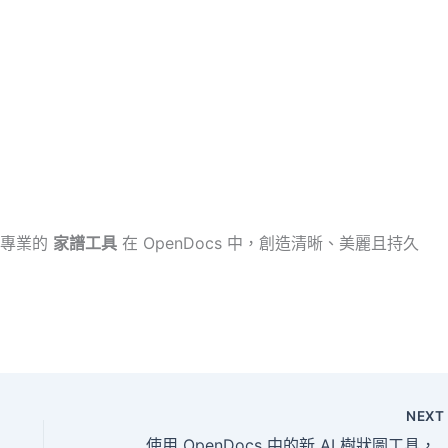
用專業的
家譜工具
在 OpenDocs 中，創造清晰、美麗且持久
NEX
使用 OpenDocs 中的新 AI 樹狀圖工具，繪製每