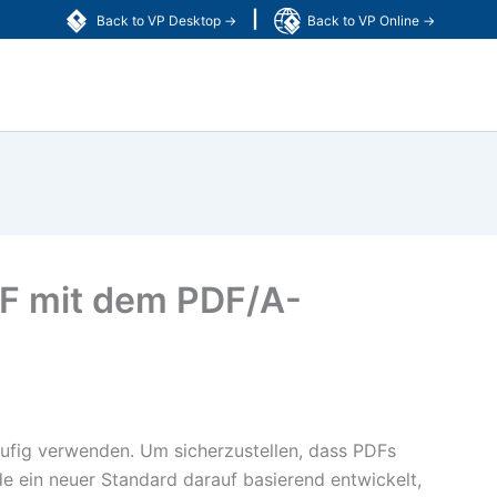
|
Back to VP Desktop →
Back to VP Online →
DF mit dem PDF/A-
häufig verwenden. Um sicherzustellen, dass PDFs
e ein neuer Standard darauf basierend entwickelt,