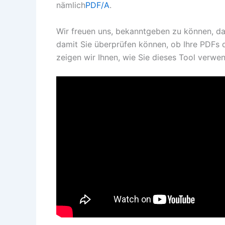
nämlich
PDF/A
.
Wir freuen uns, bekanntgeben zu können, da
damit Sie überprüfen können, ob Ihre PDFs 
zeigen wir Ihnen, wie Sie dieses Tool verwe