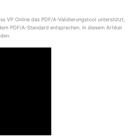
ss VP Online das PDF/A-Validierungstool unterstützt,
dem PDF/A-Standard entsprechen. In diesem Artikel
nden.