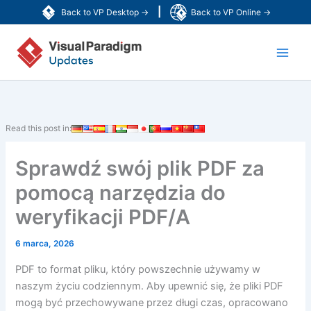
Przejdź
|
Back to VP Desktop →
Back to VP Online →
do
Main
treści
Men
Read this post in:
Sprawdź swój plik PDF za
pomocą narzędzia do
weryfikacji PDF/A
6 marca, 2026
PDF to format pliku, który powszechnie używamy w
naszym życiu codziennym. Aby upewnić się, że pliki PDF
mogą być przechowywane przez długi czas, opracowano