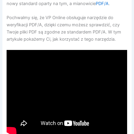
nowy standard oparty na tym, a mianowicie
PDF/A
.
Pochwalmy się, że VP Online obsługuje narzędzie do
weryfikacji PDF/A, dzięki czemu możesz sprawdzić, czy
Twoje pliki PDF są zgodne ze standardem PDF/A. W tym
artykule pokażemy Ci, jak korzystać z tego narzędzia.