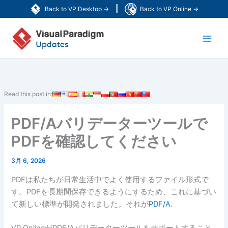
内
|
Back to VP Desktop →
Back to VP Online →
容
Main
を
ス
Men
キ
ッ
プ
Read this post in:
PDF/Aバリデーターツールで
PDFを確認してください
3月 6, 2026
PDFは私たちが日常生活中でよく使用するファイル形式で
す。PDFを長期間保存できるようにするため、これに基づい
て新しい標準が開発されました。それが
PDF/A
.