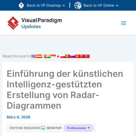
Zum
|
Back to VP Desktop →
Back to VP Online →
Inhalt
Main
springen
Men
Read this post in:
Einführung der künstlichen
Intelligenz-gestützten
Erstellung von Radar-
Diagrammen
März 6, 2026
|
DESKTOP
Professional
EDITION REQUIRED