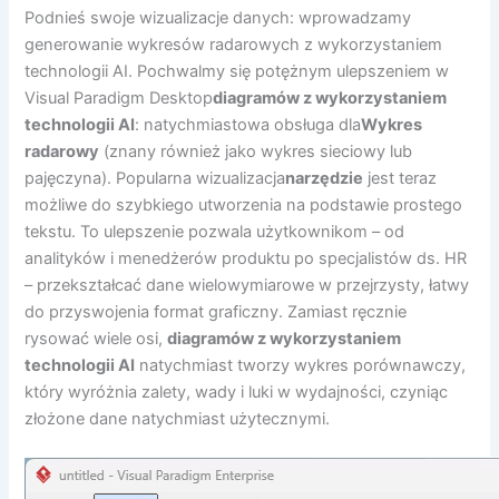
Podnieś swoje wizualizacje danych: wprowadzamy
generowanie wykresów radarowych z wykorzystaniem
technologii AI. Pochwalmy się potężnym ulepszeniem w
Visual Paradigm Desktop
diagramów z wykorzystaniem
technologii AI
: natychmiastowa obsługa dla
Wykres
radarowy
(znany również jako wykres sieciowy lub
pajęczyna). Popularna wizualizacja
narzędzie
jest teraz
możliwe do szybkiego utworzenia na podstawie prostego
tekstu. To ulepszenie pozwala użytkownikom – od
analityków i menedżerów produktu po specjalistów ds. HR
– przekształcać dane wielowymiarowe w przejrzysty, łatwy
do przyswojenia format graficzny. Zamiast ręcznie
rysować wiele osi,
diagramów z wykorzystaniem
technologii AI
natychmiast tworzy wykres porównawczy,
który wyróżnia zalety, wady i luki w wydajności, czyniąc
złożone dane natychmiast użytecznymi.