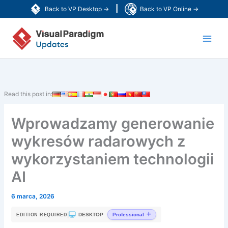
Przejdź
|
Back to VP Desktop →
Back to VP Online →
do
Main
treści
Men
Read this post in:
Wprowadzamy generowanie
wykresów radarowych z
wykorzystaniem technologii
AI
6 marca, 2026
|
DESKTOP
Professional
EDITION REQUIRED