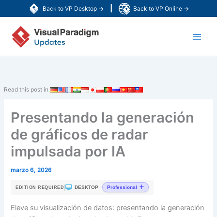
Ir
|
Back to VP Desktop →
Back to VP Online →
al
Main
contenido
Men
Read this post in:
Presentando la generación
de gráficos de radar
impulsada por IA
marzo 6, 2026
|
DESKTOP
Professional
EDITION REQUIRED
Eleve su visualización de datos: presentando la generación