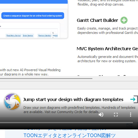
Modeling
Process Analysis
Project Management
Software Development
Strategic Analysis
System Engineering
Unified Platform
Visual Modeling
VPasCode
Recent Posts
TOONデータを即座に可視化：無料の
TOONエディタとオンラインTOON図解ツ