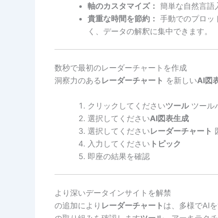
軸のカスタマイズ：
簡単な自然言語
貴重な時間を節約：
手動でのプロッ
く、データの解釈に集中できます。
数秒で最初のレーダーチャートを作成
洞察力のある
レーダーチャート
を新しい
AI図
クリックしてください
ツール
ツール
選択してください
AI図表生成
選択してください
レーダーチャート
入力してください
トピック
即座の結果を確認
より深いデータインサイトを解禁
の追加により
レーダーチャート
は、多様でAI
の取り組みを確認します
ツール
。アーキテクチ