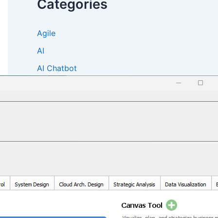
Categories
Agile
AI
AI Chatbot
Animation Maker
Annotator
Content & Visual
Diagramming
Enterprise Architecture
Flipbook Maker
Integration
Knowledge Management