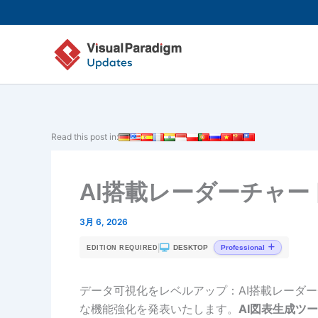
内
容
を
ス
キ
ッ
プ
Read this post in:
AI搭載レーダーチャー
3月 6, 2026
|
DESKTOP
Professional
EDITION REQUIRED
データ可視化をレベルアップ：AI搭載レーダーチャート
な機能強化を発表いたします。
AI図表生成ツ