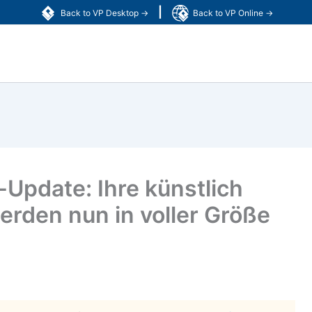
|
Back to VP Desktop →
Back to VP Online →
Update: Ihre künstlich
erden nun in voller Größe