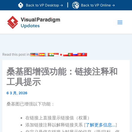
跳
|
Back to VP Desktop →
Back to VP Online →
至
Main
内
容
Men
Read this post in:
桑基图增强功能：链接注释和
工具提示
6 3 月, 2026
桑基图已增强以下功能：
在链接上直接显示链接值（权重）
添加链接注释以解释链接关系 [
了解更多信息…
]