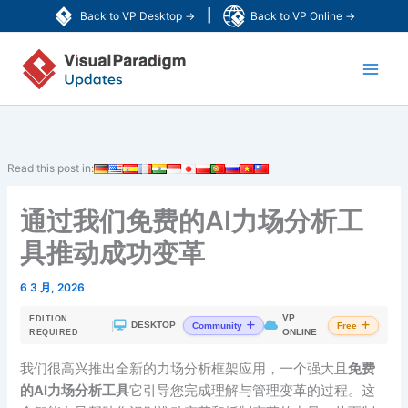
跳
|
Back to VP Desktop →
Back to VP Online →
至
Main
内
容
Men
Read this post in:
通过我们免费的AI力场分析工
具推动成功变革
6 3 月, 2026
VP
EDITION
|
DESKTOP
Community
Free
ONLINE
REQUIRED
我们很高兴推出全新的力场分析框架应用，一个强大且
免费
的AI力场分析工具
它引导您完成理解与管理变革的过程。这