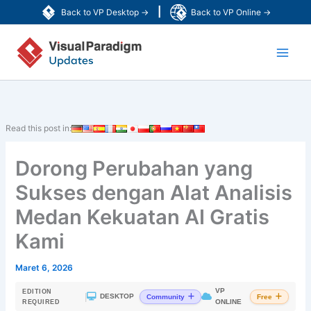
Lewati
|
Back to VP Desktop →
Back to VP Online →
ke
Main
konten
Men
Read this post in:
Dorong Perubahan yang
Sukses dengan Alat Analisis
Medan Kekuatan AI Gratis
Kami
Maret 6, 2026
VP
EDITION
|
DESKTOP
Community
Free
ONLINE
REQUIRED