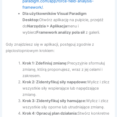
paradigm.com/app/force-field-analysis-
framework/
.
Dla użytkowników Visual Paradigm
Desktop:
Otwórz aplikację na pulpicie, przejdź
do
Narzędzia > Aplikacja
menu i
wybierz
Framework analizy pola sił
z galerii.
Gdy znajdziesz się w aplikacji, postępuj zgodnie z
pięciostopniowym krokiem:
Krok 1: Zdefiniuj zmianę:
Precyzyjnie sformułuj
zmianę, którą proponujesz, wraz z jej celami i
zakresem.
Krok 2: Zidentyfikuj siły napędowe:
Wylicz i zlicz
wszystkie siły wspierające lub napędzające
zmianę.
Krok 3: Zidentyfikuj siły hamujące:
Wylicz i zlicz
wszystkie siły oporne lub utrudniające zmianę.
Krok 4: Opracuj plan działania:
Stwórz konkretne