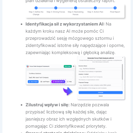
plan działania i wygeneruj ostateczny raport.
Identyfikacja sił z wykorzystaniem AI:
Na
każdym kroku nasz AI może pomóc Ci
przeprowadzić sesję mózgowego sztormu i
zidentyfikować istotne siły napędzające i oporne,
zapewniając kompleksową i głęboką analizę.
Zilustruj wpływ i siłę:
Narzędzie pozwala
przypisać liczbową siłę każdej sile, dając
jasniejszy obraz ich względnych skutków i
pomagając Ci zidentyfikować priorytety.