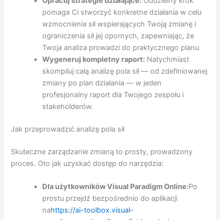
Opracuj strategie działające:
Oddzielny krok
pomaga Ci stworzyć konkretne działania w celu
wzmocnienia sił wspierających Twoją zmianę i
ograniczenia sił jej opornych, zapewniając, że
Twoja analiza prowadzi do praktycznego planu.
Wygeneruj kompletny raport:
Natychmiast
skompiluj całą analizę pola sił — od zdefiniowanej
zmiany po plan działania — w jeden
profesjonalny raport dla Twojego zespołu i
stakeholderów.
Jak przeprowadzić analizę pola sił
Skuteczne zarządzanie zmianą to prosty, prowadzony
proces. Oto jak uzyskać dostęp do narzędzia:
Dla użytkowników Visual Paradigm Online:
Po
prostu przejdź bezpośrednio do aplikacji
na
https://ai-toolbox.visual-