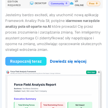
VP
EDITION
|
DESKTOP
Community
Free
ONLINE
REQUIRED
Jesteśmy bardzo excitedi, aby uruchomić nową aplikację
Framework Analizy Pola Sił, potężne i
darmowe narzędzie
analizy pola sił oparte na AI
które prowadzi Cię przez
proces zrozumienia i zarządzania zmianą. Ten inteligentny
asystent pomaga Ci zidentyfikować siły napędzające i
oporne na zmianę, umożliwiając opracowanie skutecznych
strategii wdrożenia zmian.
Rozpocznij teraz
Dowiedz się więcej