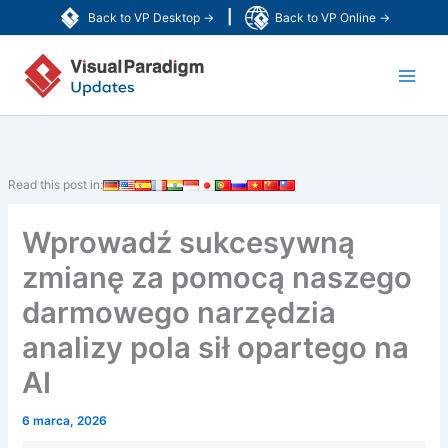
Przejdź
|
Back to VP Desktop →
Back to VP Online →
do
Main
treści
Men
Read this post in:
Wprowadź sukcesywną
zmianę za pomocą naszego
darmowego narzędzia
analizy pola sił opartego na
AI
6 marca, 2026