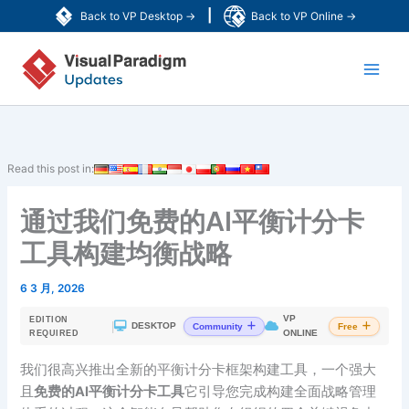
跳
|
Back to VP Desktop →
Back to VP Online →
至
Main
内
容
Men
Read this post in:
通过我们免费的AI平衡计分卡
工具构建均衡战略
6 3 月, 2026
VP
EDITION
|
DESKTOP
Community
Free
ONLINE
REQUIRED
我们很高兴推出全新的平衡计分卡框架构建工具，一个强大
且
免费的AI平衡计分卡工具
它引导您完成构建全面战略管理