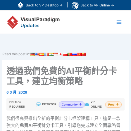
跳
|
Back to VP Desktop →
Back to VP Online →
至
Main
主
要
Men
內
容
Read this post in:
透過我們免費的AI平衡計分卡
工具，建立均衡策略
6 3 月, 2026
VP
EDITION
|
DESKTOP
Community
Free
ONLINE
REQUIRED
我們很高興推出全新的平衡計分卡框架建構工具，這是一款
強大的
免費AI平衡計分卡工具
，引導您完成建立全面戰略管