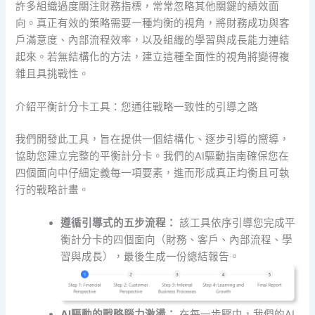
許多組織過度關注財務指標，常常忽略其他關鍵的績效面
向。真正有效的策略需要一種均衡的視角，將財務成功與客
戶滿意度、內部流程效率，以及組織的學習與成長能力連結
起來。若無結構化的方法，建立這種全面性的視角將變得複
雜且具挑戰性。
介紹平衡計分卡工具：您通往戰略一致性的引導之路
我們開發此工具，旨在提供一個結構化、逐步引導的嚮導，
協助您建立完整的平衡計分卡。我們的AI驅動指南確保您在
四個面向中仔細定義每一項要素，進而形成真正均衡且可執
行的戰略計畫。
遵循引導式的五步流程：
該工具依序引導您完成平
衡計分卡的四個面向（財務、客戶、內部流程、學
習與成長），最後生成一份總結報告。
AI驅動的戰略腦力激盪：
在每一步驟中，我們的AI