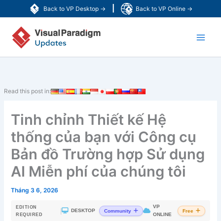
Nhảy
|
Back to VP Desktop →
Back to VP Online →
tới
Main
nội
dung
Men
Read this post in:
Tinh chỉnh Thiết kế Hệ
thống của bạn với Công cụ
Bản đồ Trường hợp Sử dụng
AI Miễn phí của chúng tôi
Tháng 3 6, 2026
VP
EDITION
|
DESKTOP
Community
Free
ONLINE
REQUIRED