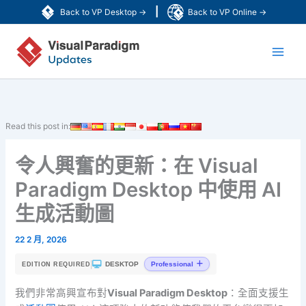
跳
|
Back to VP Desktop →
Back to VP Online →
至
Main
主
要
Men
內
容
Read this post in:
令人興奮的更新：在 Visual
Paradigm Desktop 中使用 AI
生成活動圖
22 2 月, 2026
|
DESKTOP
Professional
EDITION REQUIRED
我們非常高興宣布對
Visual Paradigm Desktop
：全面支援生