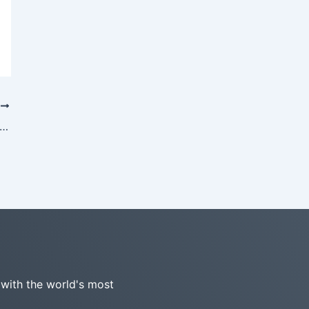
T
Paradigm – Le premier à offrir un support complet d’ArchiMate 4 (version préliminaire)
 with the world's most