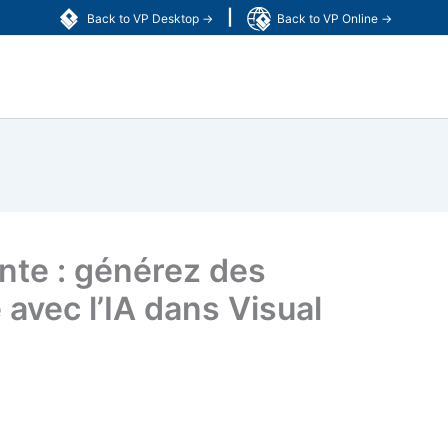
|
Back to VP Desktop →
Back to VP Online →
nte : générez des
 avec l’IA dans Visual