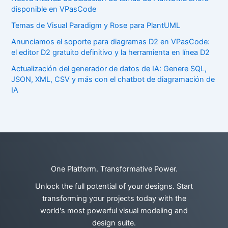
disponible en VPasCode
Temas de Visual Paradigm y Rose para PlantUML
Anunciamos el soporte para diagramas D2 en VPasCode:
el editor D2 gratuito definitivo y la herramienta en línea D2
Actualización del generador de datos de IA: Genere SQL,
JSON, XML, CSV y más con el chatbot de diagramación de
IA
One Platform. Transformative Power.
Unlock the full potential of your designs. Start
transforming your projects today with the
world's most powerful visual modeling and
design suite.