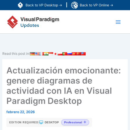
Ir
|
Back to VP Desktop →
Back to VP Online →
al
Main
contenido
Men
Read this post in:
Actualización emocionante:
genere diagramas de
actividad con IA en Visual
Paradigm Desktop
febrero 22, 2026
|
DESKTOP
Professional
EDITION REQUIRED