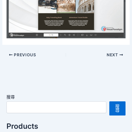
PREVIOUS
NEXT
搜尋
搜
尋
Products