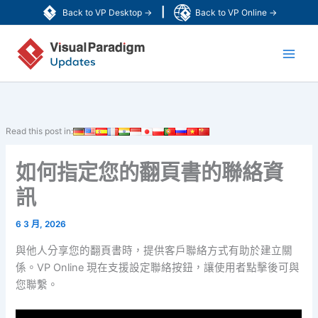
跳
|
Back to VP Desktop →
Back to VP Online →
至
Main
主
要
Men
內
容
Read this post in:
如何指定您的翻頁書的聯絡資
訊
6 3 月, 2026
與他人分享您的翻頁書時，提供客戶聯絡方式有助於建立關
係。VP Online 現在支援設定聯絡按鈕，讓使用者點擊後可與
您聯繫。