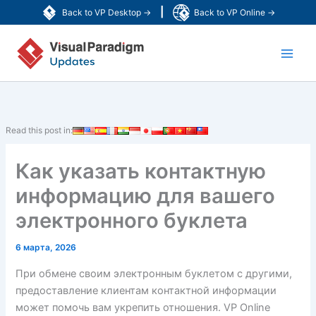
Перейти
|
Back to VP Desktop →
Back to VP Online →
к
Main
содержимому
Men
Read this post in:
Как указать контактную
информацию для вашего
электронного буклета
6 марта, 2026
При обмене своим электронным буклетом с другими,
предоставление клиентам контактной информации
может помочь вам укрепить отношения. VP Online