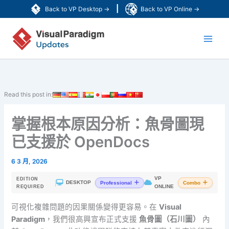
跳
|
Back to VP Desktop →
Back to VP Online →
至
Main
主
要
Men
內
容
Read this post in:
掌握根本原因分析：魚骨圖現
已支援於 OpenDocs
6 3 月, 2026
VP
EDITION
|
DESKTOP
Professional
Combo
ONLINE
REQUIRED
可視化複雜問題的因果關係變得更容易。在
Visual
Paradigm
，我們很高興宣布正式支援
魚骨圖（石川圖）
內