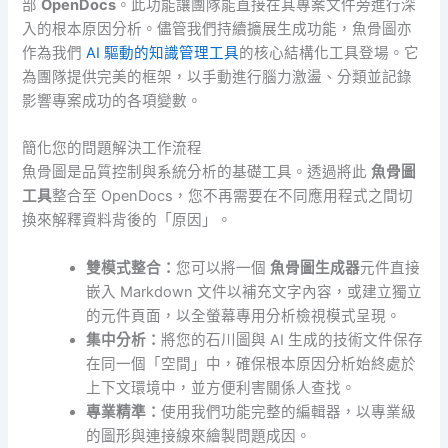
部
OpenDocs
。此功能讓團隊能直接在其專案文件旁進行深
入的根本原因分析。儘管我們持續擴展生成功能，魚骨圖亦
作為我們
AI 驅動的知識管理工具
的核心結構化工具登場。它
為團隊提供完美的框架，以手動進行腦力激盪、分類並記錄
影響專案成功的各項變數。
簡化您的問題解決工作流程
魚骨圖是品質控制與系統分析的基礎工具。透過將此
魚骨圖
工具
整合至 OpenDocs，您不再需要在不同應用程式之間切
換來解釋資料背後的「原因」。
雙模式整合：
您可以將一個
魚骨圖生成器
元件直接
嵌入 Markdown 文件以補充文字內容，或建立獨立
的元件頁面，以全螢幕專用分析檢視模式呈現。
集中分析：
將您的石川圖與 AI 生成的技術文件保存
在同一個「空間」中，確保根本原因分析始終處於
上下文環境中，並方便利害關係人查找。
專業精準：
使用我們功能完整的編輯器，以專業級
的圖形與連接線來繪製問題成因。