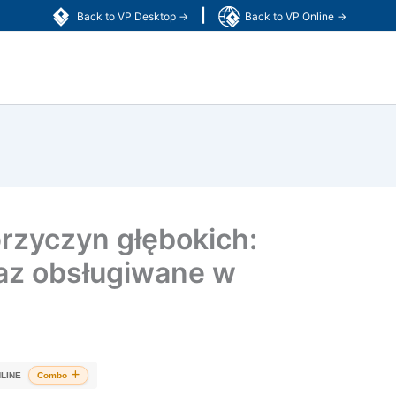
|
Back to VP Desktop →
Back to VP Online →
rzyczyn głębokich:
raz obsługiwane w
LINE
Combo