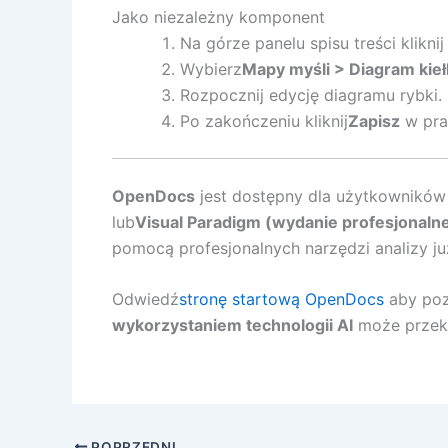
Jako niezależny komponent
Na górze panelu spisu treści klikni
Wybierz
Mapy myśli > Diagram kieł
Rozpocznij edycję diagramu rybki.
Po zakończeniu kliknij
Zapisz
w pra
OpenDocs
jest dostępny dla użytkowników
lub
Visual Paradigm (wydanie profesjonaln
pomocą profesjonalnych narzędzi analizy ju
Odwiedź
stronę startową OpenDocs
aby poz
wykorzystaniem technologii AI
może przeks
POPRZEDNI