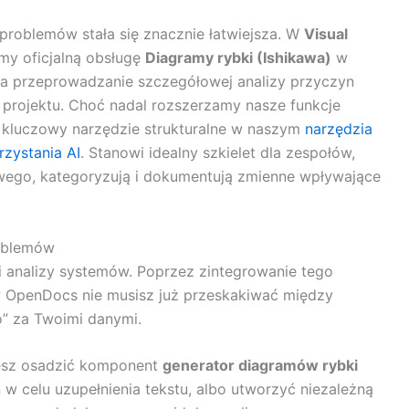
problemów stała się znacznie łatwiejsza. W
Visual
amy oficjalną obsługę
Diagramy rybki (Ishikawa)
w
a przeprowadzanie szczegółowej analizy przyczyn
projektu. Choć nadal rozszerzamy nasze funkcje
o kluczowy narzędzie strukturalne w naszym
narzędzia
zystania AI
. Stanowi idealny szkielet dla zespołów,
wego, kategoryzują i dokumentują zmienne wpływające
roblemów
 i analizy systemów. Poprzez zintegrowanie tego
OpenDocs nie musisz już przeskakiwać między
o” za Twoimi danymi.
sz osadzić komponent
generator diagramów rybki
w celu uzupełnienia tekstu, albo utworzyć niezależną