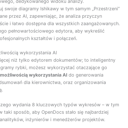
owego, dedykowanego widoku analizy.
j swoje diagramy Ishikawy w tym samym „Przestrzeni”
e przez AI, zapewniając, że analiza przyczyn
ście i łatwo dostępna dla wszystkich zaangażowanych.
go pełnowartościowego edytora, aby wykreślić
fesjonalnych kształtów i połączeń.
liwością wykorzystania AI
ęcej niż tylko edytorem dokumentów; to inteligentny
agramy rybki, możesz wykorzystać otaczające go
 możliwością wykorzystania AI
do generowania
odsumowań dla kierownictwa, oraz organizowania
ą.
wszego wydania 8 kluczowych typów wykresów – w tym
 taki sposób, aby OpenDocs stało się najbardziej
nalityków, inżynierów i menedżerów projektów.