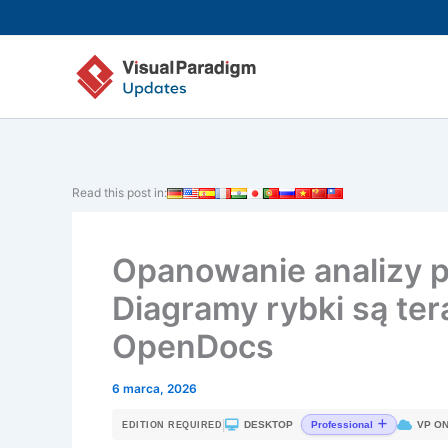
Przejdź
do
treści
Read this post in:
Opanowanie analizy p
Diagramy rybki są te
OpenDocs
6 marca, 2026
|
DESKTOP
VP ON
Professional
EDITION REQUIRED