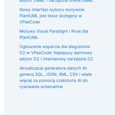
edytor DBML i narzędzie online DBML
Nowy interfejs wyboru motywów
PlantUML jest teraz dostępny w
VPasCode
Motywy Visual Paradigm i Rose dla
PlantUML
Ogłoszenie wsparcia dla diagramów
D2 w VPasCode: Najlepszy darmowy
edytor D2 i internetowy narzędzie D2
Aktualizacja generatora danych AI:
generuj SQL, JSON, XML, CSV i wiele
więcej za pomocą czatobota AI do
rysowania schematów