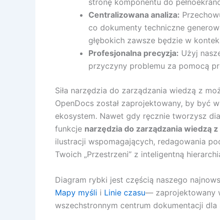
stronę komponentu do pełnoekran
Centralizowana analiza:
Przechowu
co dokumenty techniczne generowan
głębokich zawsze będzie w kontek
Profesjonalna precyzja:
Użyj nasze
przyczyny problemu za pomocą pro
Siła narzędzia do zarządzania wiedzą z moż
OpenDocs został zaprojektowany, by być wi
ekosystem. Nawet gdy ręcznie tworzysz di
funkcje
narzędzia do zarządzania wiedzą z
ilustracji wspomagających, redagowania p
Twoich „Przestrzeni” z inteligentną hierarchi
Diagram rybki jest częścią naszego najno
Mapy myśli
i
Linie czasu
— zaprojektowany w
wszechstronnym centrum dokumentacji dla a