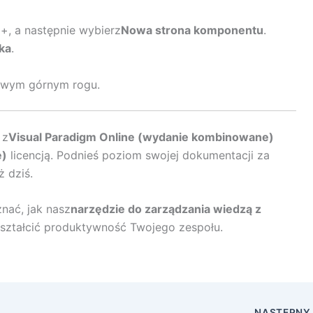
j +, a następnie wybierz
Nowa strona komponentu
.
ka
.
wym górnym rogu.
 z
Visual Paradigm Online (wydanie kombinowane)
e)
licencją. Podnieś poziom swojej dokumentacji za
ż dziś.
nać, jak nasz
narzędzie do zarządzania wiedzą z
ztałcić produktywność Twojego zespołu.
NASTĘPN