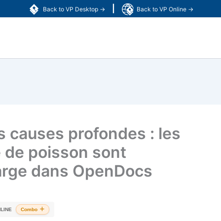
|
Back to VP Desktop →
Back to VP Online →
s causes profondes : les
 de poisson sont
harge dans OpenDocs
LINE
Combo