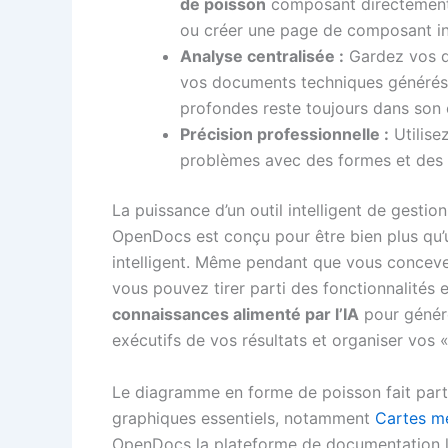
de poisson
composant directement
ou créer une page de composant in
Analyse centralisée :
Gardez vos d
vos documents techniques générés p
profondes reste toujours dans son c
Précision professionnelle :
Utilise
problèmes avec des formes et des c
La puissance d’un outil intelligent de gestio
OpenDocs est conçu pour être bien plus qu’
intelligent. Même pendant que vous concev
vous pouvez tirer parti des fonctionnalités
connaissances alimenté par l’IA
pour génére
exécutifs de vos résultats et organiser vos «
Le diagramme en forme de poisson fait parti
graphiques essentiels, notamment
Cartes m
OpenDocs la plateforme de documentation la 