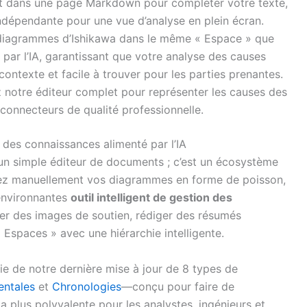
 dans une page Markdown pour compléter votre texte,
dépendante pour une vue d’analyse en plein écran.
iagrammes d’Ishikawa dans le même « Espace » que
ar l’IA, garantissant que votre analyse des causes
ontexte et facile à trouver pour les parties prenantes.
z notre éditeur complet pour représenter les causes des
onnecteurs de qualité professionnelle.
n des connaissances alimenté par l’IA
un simple éditeur de documents ; c’est un écosystème
ez manuellement vos diagrammes en forme de poisson,
 environnantes
outil intelligent de gestion des
r des images de soutien, rédiger des résumés
 Espaces » avec une hiérarchie intelligente.
e de notre dernière mise à jour de 8 types de
entales
et
Chronologies
—conçu pour faire de
plus polyvalente pour les analystes, ingénieurs et