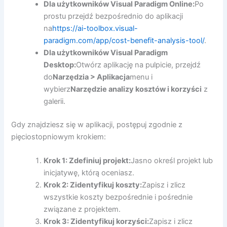
Dla użytkowników Visual Paradigm Online:
Po
prostu przejdź bezpośrednio do aplikacji
na
https://ai-toolbox.visual-
paradigm.com/app/cost-benefit-analysis-tool/
.
Dla użytkowników Visual Paradigm
Desktop:
Otwórz aplikację na pulpicie, przejdź
do
Narzędzia > Aplikacja
menu i
wybierz
Narzędzie analizy kosztów i korzyści
z
galerii.
Gdy znajdziesz się w aplikacji, postępuj zgodnie z
pięciostopniowym krokiem:
Krok 1: Zdefiniuj projekt:
Jasno określ projekt lub
inicjatywę, którą oceniasz.
Krok 2: Zidentyfikuj koszty:
Zapisz i zlicz
wszystkie koszty bezpośrednie i pośrednie
związane z projektem.
Krok 3: Zidentyfikuj korzyści:
Zapisz i zlicz