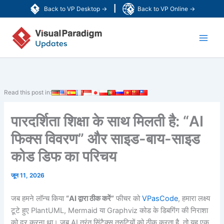
Skip
|
Back to VP Desktop →
Back to VP Online →
to
Main
content
Men
Read this post in:
पारदर्शिता शिक्षा के साथ मिलती है: “AI
फिक्स विवरण” और साइड-बाय-साइड
कोड डिफ का परिचय
जून 11, 2026
जब हमने लॉन्च किया
“AI द्वारा ठीक करें”
फीचर को
VPasCode
, हमारा लक्ष्य
टूटे हुए PlantUML, Mermaid या Graphviz कोड के डिबगिंग की निराशा
को दूर करना था। जब AI तुरंत सिंटैक्स त्रुटियों को ठीक करता है, तो यह एक