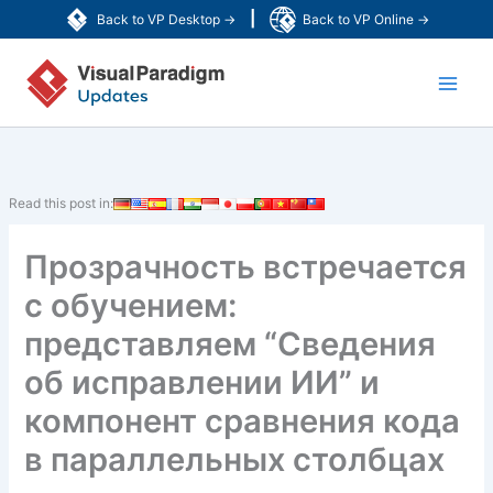
Перейти
|
Back to VP Desktop →
Back to VP Online →
к
Main
содержимому
Men
Read this post in:
Прозрачность встречается
с обучением:
представляем “Сведения
об исправлении ИИ” и
компонент сравнения кода
в параллельных столбцах