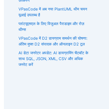
उपकरण
VPasCode में अब नया PlantUML थीम चयन
यूआई उपलब्ध है
प्लांटयूएमएल के लिए विजुअल पैराडाइम और रोज़
थीम्स
VPasCode में D2 डायग्राम समर्थन की घोषणा:
अंतिम मुफ्त D2 संपादक और ऑनलाइन D2 टूल
AI डेटा जनरेटर अपडेट: AI डायग्रामिंग चैटबॉट के
साथ SQL, JSON, XML, CSV और अधिक
जनरेट करें