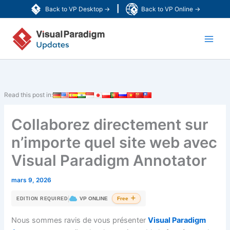
Aller
|
Back to VP Desktop →
Back to VP Online →
au
Main
contenu
Men
Read this post in:
Collaborez directement sur
n’importe quel site web avec
Visual Paradigm Annotator
mars 9, 2026
|
VP ONLINE
Free
EDITION REQUIRED
Nous sommes ravis de vous présenter
Visual Paradigm