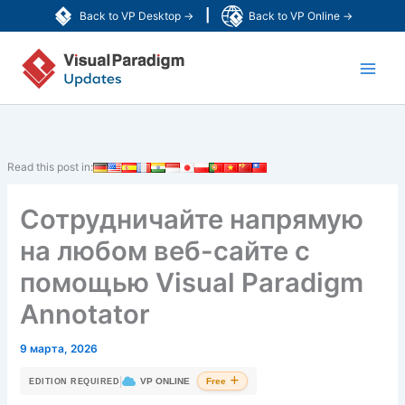
Перейти
|
Back to VP Desktop →
Back to VP Online →
к
Main
содержимому
Men
Read this post in:
Сотрудничайте напрямую
на любом веб-сайте с
помощью Visual Paradigm
Annotator
9 марта, 2026
|
VP ONLINE
Free
EDITION REQUIRED