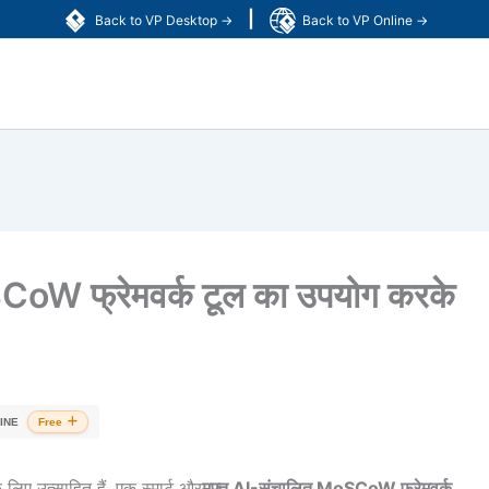
|
Back to VP Desktop →
Back to VP Online →
SCoW फ्रेमवर्क टूल का उपयोग करके
INE
Free
ए उत्साहित हैं, एक स्मार्ट और
मुफ्त AI-संचालित MoSCoW फ्रेमवर्क