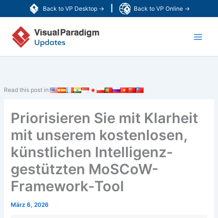
Zum
|
Back to VP Desktop →
Back to VP Online →
Inhalt
Main
springen
Men
Read this post in:
Priorisieren Sie mit Klarheit
mit unserem kostenlosen,
künstlichen Intelligenz-
gestützten MoSCoW-
Framework-Tool
März 6, 2026