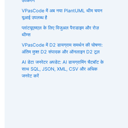
उपकरण
VPasCode में अब नया PlantUML थीम चयन
यूआई उपलब्ध है
प्लांटयूएमएल के लिए विजुअल पैराडाइम और रोज़
थीम्स
VPasCode में D2 डायग्राम समर्थन की घोषणा:
अंतिम मुफ्त D2 संपादक और ऑनलाइन D2 टूल
AI डेटा जनरेटर अपडेट: AI डायग्रामिंग चैटबॉट के
साथ SQL, JSON, XML, CSV और अधिक
जनरेट करें