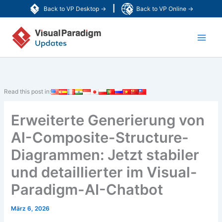
Zum
|
Back to VP Desktop →
Back to VP Online →
Inhalt
Main
springen
Men
Read this post in:
Erweiterte Generierung von
AI-Composite-Structure-
Diagrammen: Jetzt stabiler
und detaillierter im Visual-
Paradigm-AI-Chatbot
März 6, 2026