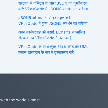
सरलता से कॉमेंट्स के साथ JSON का दृश्यीकरण
करें: VPasCode में JSONC समर्थन का परिचय
JSON5 को आसानी से दृश्याकृत करें:
VPasCode में मुफ्त JSON5 समर्थन का परिचय
अपने कार्यप्रवाह को बढ़ाएं: ECharts स्वचालित
संरचना अब VPasCode में उपलब्ध है!
VPasCode के साथ तुरंत Elixir कोड को UML
क्लास डायग्राम के रूप में दृश्याकरण करें
 with the world's most