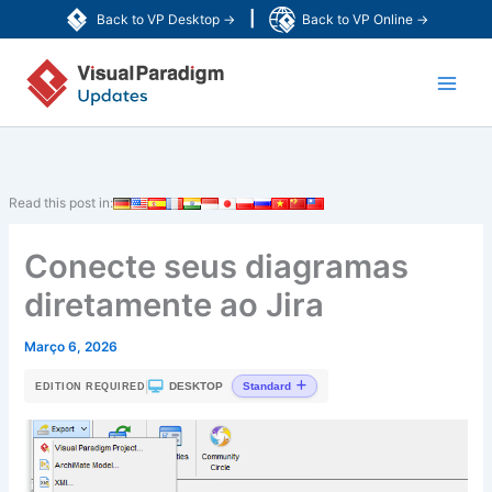
Skip
|
Back to VP Desktop →
Back to VP Online →
to
Main
content
Men
Read this post in:
Conecte seus diagramas
diretamente ao Jira
Março 6, 2026
|
DESKTOP
Standard
EDITION REQUIRED