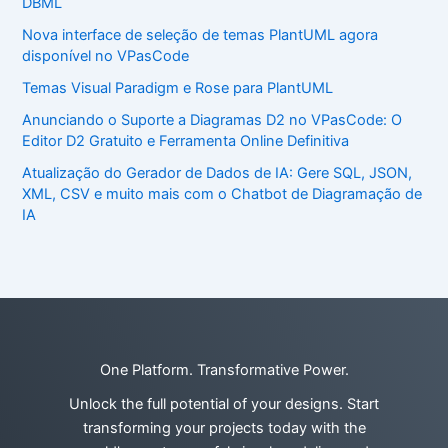
DBML
Nova interface de seleção de temas PlantUML agora
disponível no VPasCode
Temas Visual Paradigm e Rose para PlantUML
Anunciando o Suporte a Diagramas D2 no VPasCode: O
Editor D2 Gratuito e Ferramenta Online Definitiva
Atualização do Gerador de Dados de IA: Gere SQL, JSON,
XML, CSV e muito mais com o Chatbot de Diagramação de
IA
One Platform. Transformative Power.
Unlock the full potential of your designs. Start
transforming your projects today with the