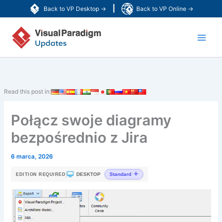
Przejdź
|
Back to VP Desktop →
Back to VP Online →
do
Main
treści
Men
Read this post in:
Połącz swoje diagramy
bezpośrednio z Jira
6 marca, 2026
|
DESKTOP
Standard
EDITION REQUIRED