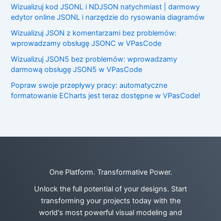
Wizualizuj kod JSONL i NDJSON natychmiast | darmowy
edytor online JSONL i narzędzie do rysowania diagramów
Wizualizuj JSON z komentarzami bez problemów:
wprowadzamy obsługę JSONC w VPasCode
Wizualizuj JSON5 bez problemów: wprowadzamy
darmową obsługę JSON5 w VPasCode
Popraw swoje przepływy pracy: automatyczne
formatowanie ECharts jest teraz dostępne w VPasCode!
One Platform. Transformative Power.
Unlock the full potential of your designs. Start
transforming your projects today with the
world's most powerful visual modeling and