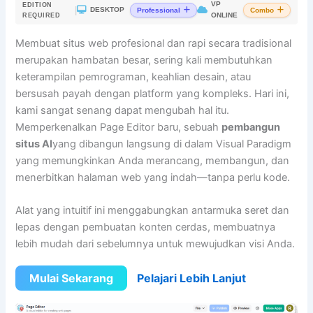
VP
EDITION
|
DESKTOP
Professional
Combo
ONLINE
REQUIRED
Membuat situs web profesional dan rapi secara tradisional
merupakan hambatan besar, sering kali membutuhkan
keterampilan pemrograman, keahlian desain, atau
bersusah payah dengan platform yang kompleks. Hari ini,
kami sangat senang dapat mengubah hal itu.
Memperkenalkan Page Editor baru, sebuah
pembangun
situs AI
yang dibangun langsung di dalam Visual Paradigm
yang memungkinkan Anda merancang, membangun, dan
menerbitkan halaman web yang indah—tanpa perlu kode.
Alat yang intuitif ini menggabungkan antarmuka seret dan
lepas dengan pembuatan konten cerdas, membuatnya
lebih mudah dari sebelumnya untuk mewujudkan visi Anda.
Mulai Sekarang
Pelajari Lebih Lanjut