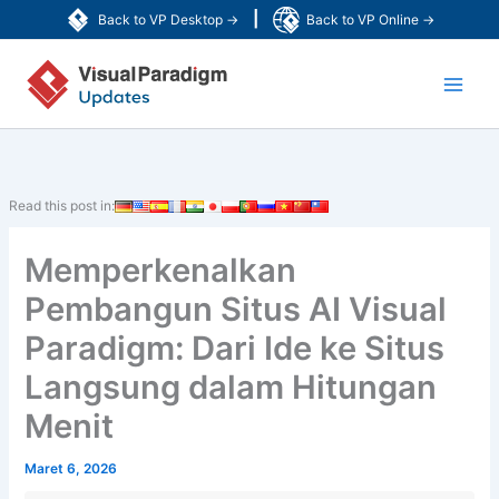
Lewati
|
Back to VP Desktop →
Back to VP Online →
ke
Main
konten
Men
Read this post in:
Memperkenalkan
Pembangun Situs AI Visual
Paradigm: Dari Ide ke Situs
Langsung dalam Hitungan
Menit
Maret 6, 2026