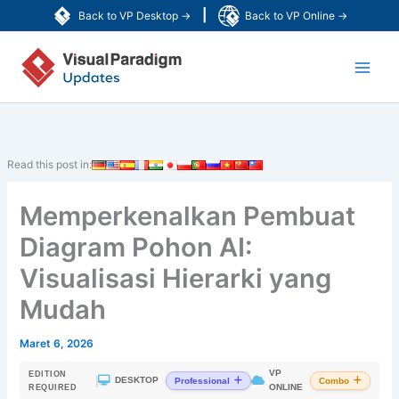
Lewati
|
Back to VP Desktop →
Back to VP Online →
ke
Main
konten
Men
Read this post in:
Memperkenalkan Pembuat
Diagram Pohon AI:
Visualisasi Hierarki yang
Mudah
Maret 6, 2026
VP
EDITION
|
DESKTOP
Professional
Combo
ONLINE
REQUIRED