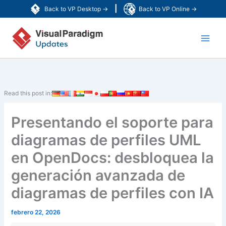
Ir
|
Back to VP Desktop →
Back to VP Online →
al
Main
contenido
Men
Read this post in:
Presentando el soporte para
diagramas de perfiles UML
en OpenDocs: desbloquea la
generación avanzada de
diagramas de perfiles con IA
febrero 22, 2026