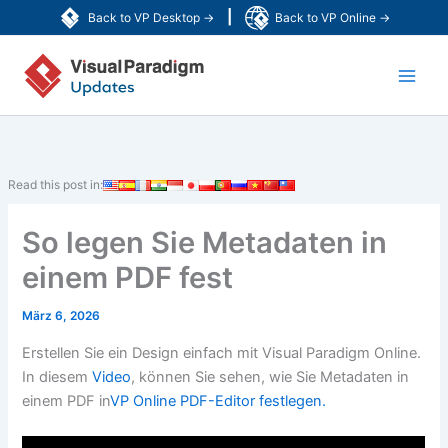
Zum
|
Back to VP Desktop →
Back to VP Online →
Inhalt
Main
springen
Men
Read this post in:
So legen Sie Metadaten in
einem PDF fest
März 6, 2026
Erstellen Sie ein Design einfach mit Visual Paradigm Online.
In diesem
Video
, können Sie sehen, wie Sie Metadaten in
einem PDF in
VP Online PDF-Editor festlegen.