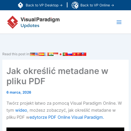
Przejdź
|
Back to VP Desktop →
Back to VP Online →
do
Main
treści
Men
Read this post in:
Jak określić metadane w
pliku PDF
6 marca, 2026
Twórz projekt łatwo za pomocą Visual Paradigm Online. W
tym
wideo
, możesz zobaczyć, jak określić metadane w
pliku PDF w
edytorze PDF Online Visual Paradigm.