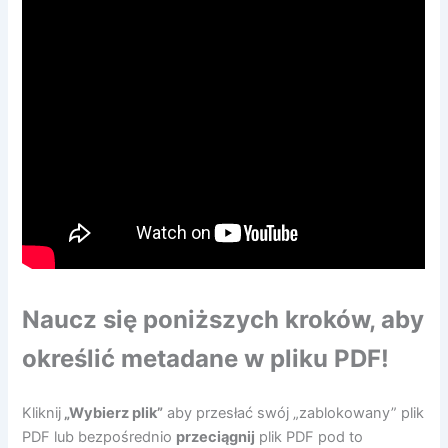
Naucz się poniższych kroków, aby
określić metadane w pliku PDF!
Kliknij
„Wybierz plik”
aby przesłać swój „zablokowany” plik
PDF lub bezpośrednio
przeciągnij
plik PDF pod to