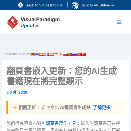
跳
|
Back to VP Desktop →
Back to VP Online →
至
Main
主
要
Men
內
容
Read this post in:
翻頁書嵌入更新：您的AI生成
書籍現在將完整顯示
6 3 月, 2026
相關更新：
首次推出
AI翻頁書生成器
.
了解更多
我們很高興宣布對
AI翻頁書製作工具
：嵌入的翻頁書現在將
以完整尺寸預設顯示，不會有任何裁切或內容缺失。此更新